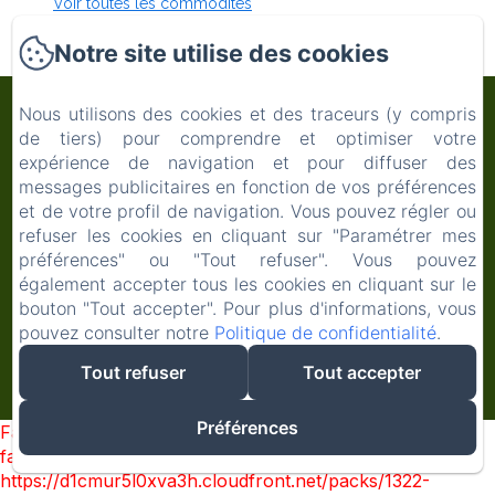
Voir toutes les commodités
Notre site utilise des cookies
Maison Mûrier
Nous utilisons des cookies et des traceurs (y compris
de tiers) pour comprendre et optimiser votre
expérience de navigation et pour diffuser des
Politique de confidentialité
Informations légales
messages publicitaires en fonction de vos préférences
Informations sur les cookies
et de votre profil de navigation. Vous pouvez régler ou
Maison Mûrier, 913 Grand Rue, Fayssac, 81150,
refuser les cookies en cliquant sur "Paramétrer mes
France
préférences" ou "Tout refuser". Vous pouvez
également accepter tous les cookies en cliquant sur le
hello@maisonmurier.com
bouton "Tout accepter". Pour plus d'informations, vous
‭+33 7 49 14 88 33‬
pouvez consulter notre
Politique de confidentialité
.
Tout refuser
Tout accepter
Créé par Amenitiz
Préférences
Failed to load BookingEngine/index: Loading chunk 1322
failed. (missing:
https://d1cmur5l0xva3h.cloudfront.net/packs/1322-