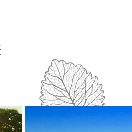
t
e
à