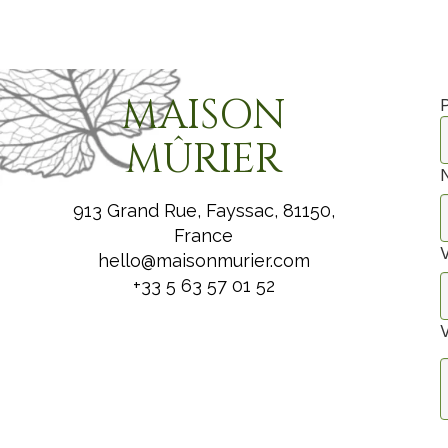
MAISON
MÛRIER
913 Grand Rue, Fayssac, 81150,
France
V
hello@maisonmurier.com
+33 5 63 57 01 52