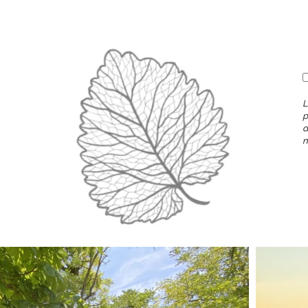
L
p
d
n